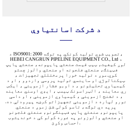
د شرکت اسانتیاوې
د ISO9001: 2000 تصویب شوي تولید کونکي په توګه،
HEBEI CANGRUN PIPELINE EQUIPMENT CO., Ltd د
لوړ کیفیت، ټیټ قیمت صنعتي پایپونه، صنعتي پایپ
فټینګ، صنعتي فلجونه او صنعتي والوز چمتو
کوي.موږ د تولید خورا پرمختللي تجهیزات ،
ټیکنالوژي او ساینسي تولید پروسې واردوو ، او د
کیمیاوي تحلیلونو ، د اوبو فشار ازموینې ، ایکس
رې معاینه ، الټراسونک ټیسټ ، ایډي اوسني معاینه
، د تشنج ازموینې ، کیمیاوي ازموینې ، او داسې
نورو لپاره د ازموینې تجهیزاتو کرښه پیرودلې ده.
پرپه دې توګه، تاسو کولی شئ زموږ د صنعتي
پایپونو، صنعتي پایپ فټینګونو، صنعتي فلجونو
او صنعتي والوزونو په غوره کولو کې د خوندیتوب
احساس وکړئ.