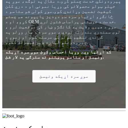
پیرودونکي خدمت چمتو کړو.د مثال په توګه، موږ په
خپلو ټولو محصولاتو کې وړیا نمونې او د درې کلن
کیفیت تضمین وړاندې کوو.موږ کولی شو ستاسو د
ځانګړو اړتیاو سره سم دودیز پایپونه هم چمتو
کړو، او د OEM خدمت د غوښتنې پراساس شتون لري.
موږ د هیبي ولایت په کانګژو ښار کې موقعیت لرو ،
لوی سمندري بندر ته نږدې ، موږ سره د بار وړلو په
ګړندي تنظیم کولو کې مرسته کوو او زموږ د
پیرودونکو لپاره ډیر فیسونه کموو.
که اړتیا وي، وړیا احساس وکړئ موږ سره اړیکه
ونیسئ او ستاسو پوښتنو ته سترګې په لار شئ.
موږ سره اړیکه ونیسئ
موږ سره اړیکه ونیسئ