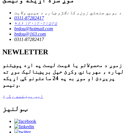
د بوبي صنعتي زون، کانګژو ښار، د هیبي ولایت
0311-87282417
+۸۶ ۱۳۰۱۲۰۲۱۵۲۵
brdou@hotmail.com
brdou@163.com
0311-87282417
NEWLETTER
زموږ د محصولاتو یا قیمت لیست په اړه پوښتنو
لپاره ، مهرباني وکړئ خپل بریښنالیک موږ ته
پریږدئ او موږ به په 24 ساعتونو کې اړیکه
ونیسو.
اوس پوښتنه وکړئ
ټولنیز