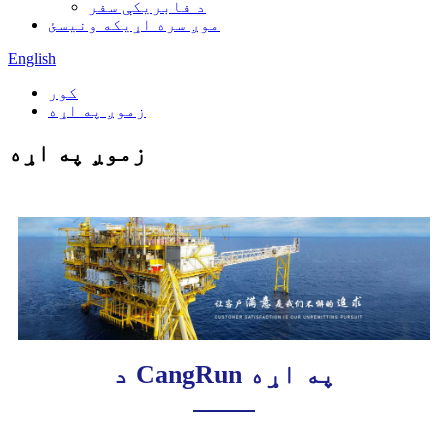
د فابریکې سفر
موږ سره اړیکه ونیسئ
English
کور
زموږ په اړه
زموږ په اړه
د CangRun په اړه