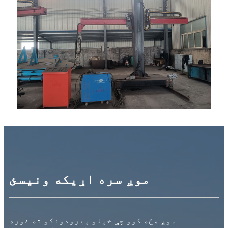
موږ سره اړیکه ونیسئ
موږ هڅه کوو چې خپلو پیرودونکو ته غوره