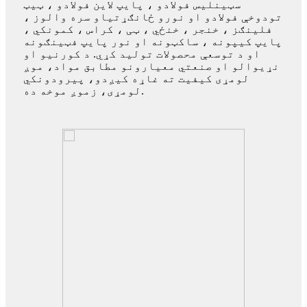
سټینلیس فولادو ، پایپ لاین فولادو ، ټیټ
تودوخې فولادو او نورو ځانګړتیاو سره والوز ،
فلینګز ، خنجر ، خنځي ، ټی ، کراس ، کمونکي ،
پایپ کیپونه ، ساکټونه او نور پایپ فټینګونه
او د توسعې محصولات تولید کړي. د کورنیو او
نړیوالو او صنعتي معیارونو مطابق مواد، موږ
لومړی کیفیت ته غاړه کیږدو، پیرودونکي
لومړی، زموږ موخه ده.