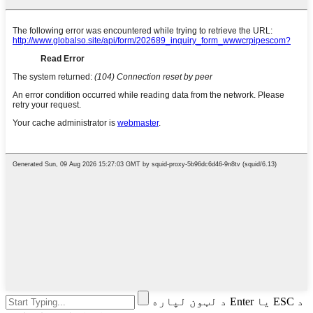
د لټون لپاره Enter یا ESC د