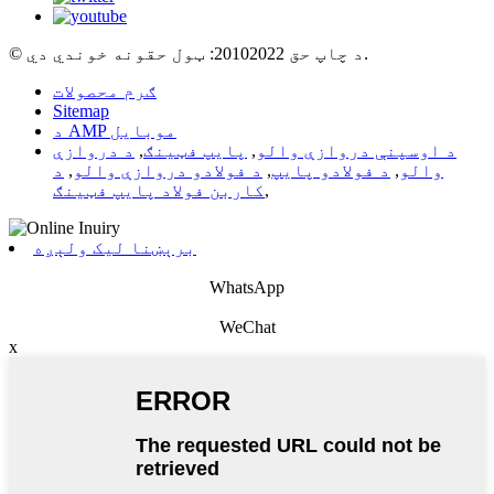
© د چاپ حق 20102022: ټول حقونه خوندي دي.
ګرم محصولات
Sitemap
د AMP موبایل
د اوسپنې دروازې والو
,
پایپ فټینګ
,
د دروازې
والو
,
د فولادو پایپ
,
د فولادو دروازې والو
,
د
,
کاربن فولاد پایپ فټینګ
برېښنا لیک ولېږه
WhatsApp
WeChat
x