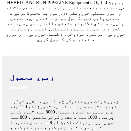
HEBEI CANGRUN PIPELINE Equipment CO., Ltd په چین
کې میشته د صنعتي پایپونو ، صنعتي پایپ فټینګ او
والوز مسلکي جوړونکی دی.زموږ په محصولاتو کې د
صنعتي پایپ فټینګ ټول ډولونه شامل دي، صنعتي
پایپ، صنعتي فلانج او صنعتي والوز، دوی په پراخه
کچه د بریښنا، پیټرو کیمیکل، کیمیاوي، درمل
جوړونې، بویلر، تودوخې، د کښتۍ جوړونې، او نورو
صنعتونو کې کارول کیږي.
زموږ محصول
زموږ شرکت قوي تخنیکي ځواک لري.د بشپړ تولید
تجهیزاتو سره ، دا د تولید تجهیزاتو 120 څخه
ډیر سیټونه لري ، پشمول 8000 ټنه څلور کالم
پریس ، 1600 ټنه د فشار کولو ماشین ، 800 ټنه
لوی پایپ بیلینګ ماشین او 8 ټنه جعل هامر.دا
کولی شي د کاربن فولادو ، مصر د فولادو ،