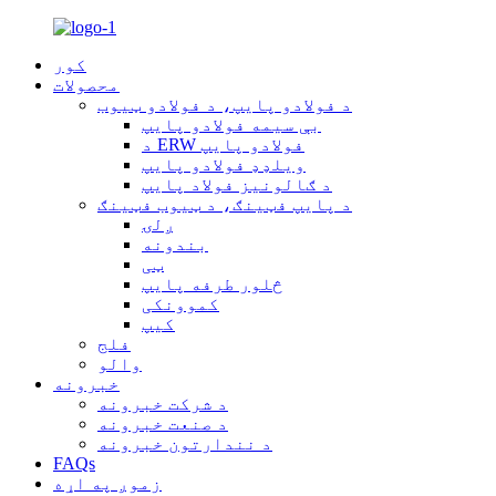
کور
محصولات
د فولادو پایپ، د فولادو ټیوب
بې سیمه فولادو پایپ
د ERW فولادو پایپ
ویلډډ فولادو پایپ
د ګالونیز فولاد پایپ
د پایپ فټینګ، د ټیوب فټینګ
ږلۍ
بندونه
ټی
څلور طرفه پایپ
کموونکی
کیپ
فلج
والو
خبرونه
د شرکت خبرونه
د صنعت خبرونه
د نندارتون خبرونه
FAQs
زموږ په اړه