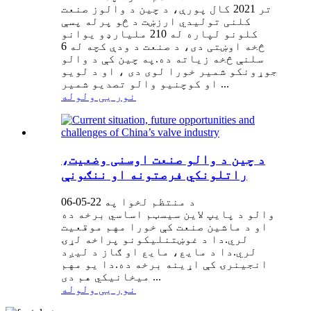
تر 2021 کال پورې، د چين د والوز صنعت
کلنی توليدي ارزښت د څو پرله پسې
کلونو لپاره له 210 مليارډو يوانو
څخه اوښتی دی، د صنعت د ودې کچه له 6
سلنې څخه زياته ده.په چین کې د والو
جوړونکو شمیر خورا لوی دی ، او د لویو
او کوچنیو والو تصدیو شمیر ...
نور یی ولوله
د چین د والو صنعت اوسنی وضعیت،
راتلونکي فرصتونه او ننګونې
د منتظم لخوا په 22-05-06
والو د پایپ لاین سیسټم اساسي برخه ده
او د ماشین صنعت کې خورا مهم موقعیت
لري.دا د غوښتنلیکونو پراخه لړۍ
لري.دا د مایع، مایع او ګاز د لیږد
انجینرۍ کې اړینه برخه ده.دا یو مهم
میخانیکي هم دی ...
نور یی ولوله