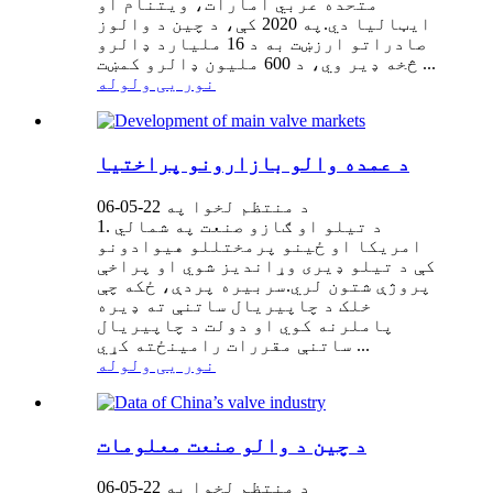
متحده عربي امارات، ويتنام او
ايټاليا دي.په 2020 کې، د چین د والوز
صادراتو ارزښت به د 16 ملیارد ډالرو
څخه ډیر وي، د 600 ملیون ډالرو کمښت ...
نور یی ولوله
د عمده والو بازارونو پراختیا
د منتظم لخوا په 22-05-06
1. د تیلو او ګازو صنعت په شمالي
امریکا او ځینو پرمختللو هیوادونو
کې د تیلو ډیری وړاندیز شوي او پراخې
پروژې شتون لري.سربیره پردې، ځکه چې
خلک د چاپیریال ساتنې ته ډیره
پاملرنه کوي او دولت د چاپیریال
ساتنې مقررات رامینځته کړي ...
نور یی ولوله
د چین د والو صنعت معلومات
د منتظم لخوا په 22-05-06