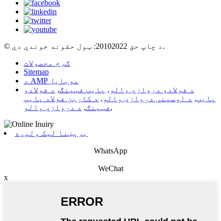
© د چاپ حق 20102022: ټول حقونه خوندي دي.
ګرم محصولات
Sitemap
د AMP موبایل
د فولادو دروازې والو
,
پایپ فټینګ
,
د فولادو
پایپ
,
د اوسپنې دروازې والو
,
د کاربن فولاد پایپ
,
فټینګ
,
د دروازې والو
برېښنا لیک ولېږه
WhatsApp
WeChat
x