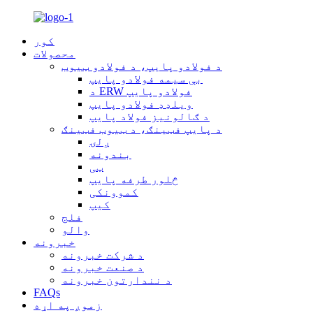
کور
محصولات
د فولادو پایپ، د فولادو ټیوب
بې سیمه فولادو پایپ
د ERW فولادو پایپ
ویلډډ فولادو پایپ
د ګالونیز فولاد پایپ
د پایپ فټینګ، د ټیوب فټینګ
ږلۍ
بندونه
ټی
څلور طرفه پایپ
کموونکی
کیپ
فلج
والو
خبرونه
د شرکت خبرونه
د صنعت خبرونه
د نندارتون خبرونه
FAQs
زموږ په اړه