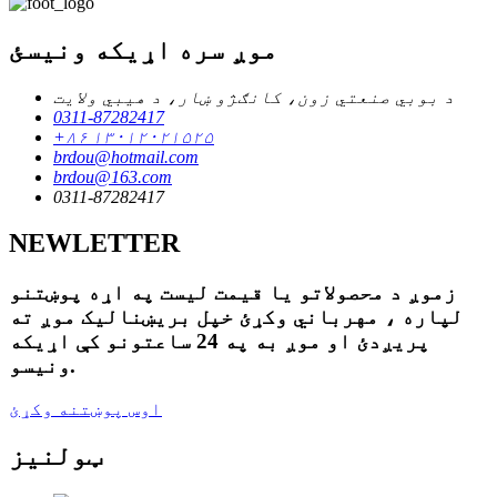
موږ سره اړیکه ونیسئ
د بوبي صنعتي زون، کانګژو ښار، د هیبي ولایت
0311-87282417
+۸۶ ۱۳۰۱۲۰۲۱۵۲۵
brdou@hotmail.com
brdou@163.com
0311-87282417
NEWLETTER
زموږ د محصولاتو یا قیمت لیست په اړه پوښتنو
لپاره ، مهرباني وکړئ خپل بریښنالیک موږ ته
پریږدئ او موږ به په 24 ساعتونو کې اړیکه
ونیسو.
اوس پوښتنه وکړئ
ټولنیز