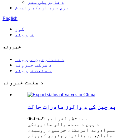
د فابریکې سفر
موږ سره اړیکه ونیسئ
English
کور
خبرونه
خبرونه
د نندارتون خبرونه
د شرکت خبرونه
د صنعت خبرونه
د صنعت خبرونه
په چین کې د والوز صادرات حالت
د منتظم لخوا په 22-05-06
د چين د عمده والو صادرونکي
هېوادونه امريکا، جرمني، روسيه،
جاپان، بريتانيا، جنوبي کوريا،