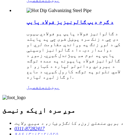
پوښتنه
تفصیل
د ګرم ډیپ ګالونیزیز فولاد پایپ
د ګالوانیز فولاد پایپ یو فولادي ټیوب
دی چې د زنک سره پوښل شوی چې په پایله
کې د لوړ زنګ په وړاندې مقاومت لري او
دوامدار دی. دا د ګالوانیز اوسپنې
پایپ په نوم هم پیژندل کیږي. زموږ د
ګالوانیز فولاد پایپونه په عمده توګه
د بیروني ودانولو لپاره د کټارو او
لاسي نلونو په توګه کارول کیږي. د مایع
او ګاز لیږد لپاره.
پوښتنه
تفصیل
موږ سره اړیکه ونیسئ
د بوبي صنعتي زون، کانګژو ښار، د هیبي ولایت
0311-87282417
+۸۶ ۱۳۰۱۲۰۲۱۵۲۵