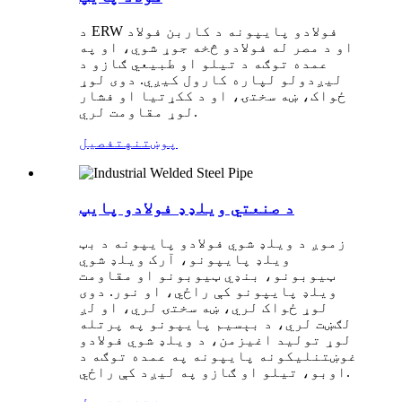
د ERW فولادو پایپونه د کاربن فولاد
او د مصر له فولادو څخه جوړ شوي، او په
عمده توګه د تیلو او طبیعي ګازو د
لیږدولو لپاره کارول کیږي. دوی لوړ
ځواک، ښه سختۍ، او د ککړتیا او فشار
لوړ مقاومت لري.
پوښتنه
تفصیل
د صنعتي ویلډډ فولادو پایپ
زموږ د ویلډ شوي فولادو پایپونه د بټ
ویلډ پایپونو، آرک ویلډ شوي
ټیوبونو، بنډي ټیوبونو او مقاومت
ویلډ پایپونو کې راځي، او نور. دوی
لوړ ځواک لري، ښه سختۍ لري، او لږ
لګښت لري، د بېسیم پایپونو په پرتله
لوړ تولید اغیزمن، د ویلډ شوي فولادو
غوښتنلیکونه پایپونه په عمده توګه د
اوبو، تیلو او ګازو په لیږد کې راځي.