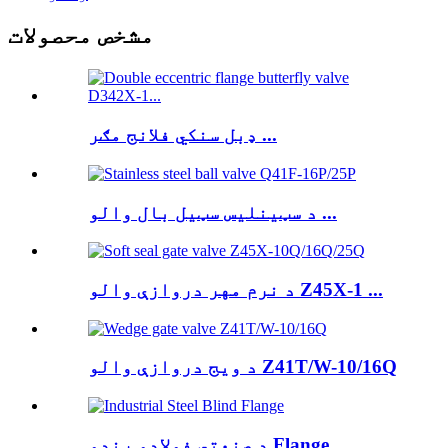
مشخص محصولات
ډبل سنکي فلانج مګر ...
د سټینلیس سټیل بال والو ...
د نرم مهر دروازې والو Z45X-1 ...
د ویج دروازې والو Z41T/W-10/16Q
د صنعتي فولادو ړندو Flange