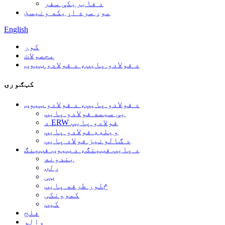
د فابریکې سفر
موږ سره اړیکه ونیسئ
English
کور
محصولات
د فولادو پایپ، د فولادو ټیوب
کټګورۍ
د فولادو پایپ، د فولادو ټیوب
بې سیمه فولادو پایپ
د ERW فولادو پایپ
ویلډډ فولادو پایپ
د ګالونیز فولاد پایپ
د پایپ فټینګ، د ټیوب فټینګ
بندونه
ږلۍ
ټی
څلور طرفه پایپ
کموونکی
کیپ
فلج
والو