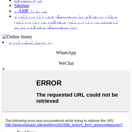
ګرم محصولات
Sitemap
د AMP موبایل
د کاربن فولاد پایپ فټینګ
,
د دروازې والو
,
د
اوسپنې دروازې والو
,
د فولادو دروازې والو
,
,
پایپ فټینګ
,
د فولادو پایپ
برېښنا لیک ولېږه
WhatsApp
WeChat
x