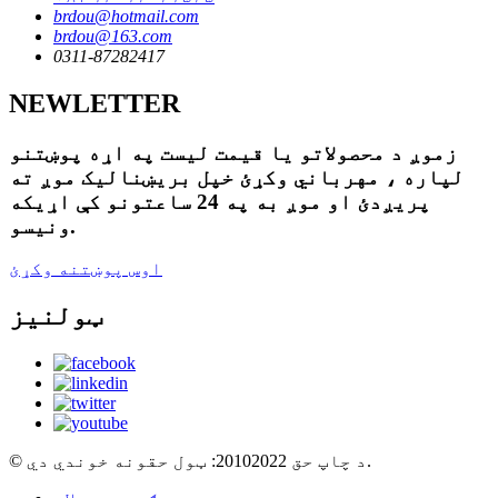
brdou@hotmail.com
brdou@163.com
0311-87282417
NEWLETTER
زموږ د محصولاتو یا قیمت لیست په اړه پوښتنو
لپاره ، مهرباني وکړئ خپل بریښنالیک موږ ته
پریږدئ او موږ به په 24 ساعتونو کې اړیکه
ونیسو.
اوس پوښتنه وکړئ
ټولنیز
© د چاپ حق 20102022: ټول حقونه خوندي دي.