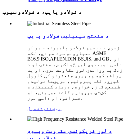
د فولادو پایپ، د فولادو ټیوب
د صنعتي سیمیلیس فولادو پایپ
زموږ د بېسیم فولادو پایپونه د یو لړ
معیارونو سره سم دي، لکه ASME
B16.9,ISO,API,EN,DIN BS,JIS, and GB، او
داسې نور. دوی لوړ ځواک، ښه سختۍ او د
زنګ په وړاندې لوړ مقاومت لري، او په
پراخه کچه په ډیری صنعتونو کې کارول
کیږي، لکه پټرولیم، بریښنا تولید،
طبیعي ګاز، خواړه، درمل، کیمیکل، د
کښتۍ جوړونې، کاغذ جوړونې، او
فلزاتو، او داسې نور.
پوښتنه
تفصیل
د لوړ فریکونسۍ مقاومت ویلډډ
فولاد پایپ