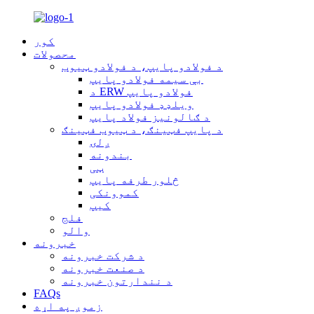
کور
محصولات
د فولادو پایپ، د فولادو ټیوب
بې سیمه فولادو پایپ
د ERW فولادو پایپ
ویلډډ فولادو پایپ
د ګالونیز فولاد پایپ
د پایپ فټینګ، د ټیوب فټینګ
ږلۍ
بندونه
ټی
څلور طرفه پایپ
کموونکی
کیپ
فلج
والو
خبرونه
د شرکت خبرونه
د صنعت خبرونه
د نندارتون خبرونه
FAQs
زموږ په اړه