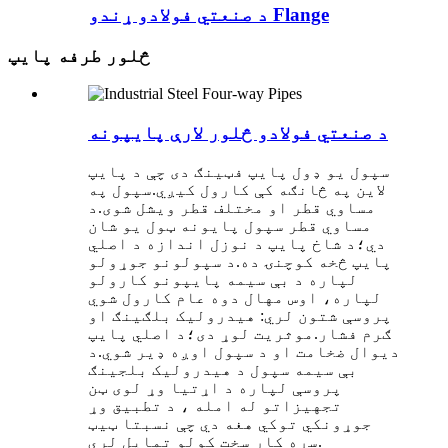
د صنعتي فولادو ړندو Flange
څلور طرفه پایپ
د صنعتي فولادو څلور لارې پایپونه
سپول یو ډول پایپ فټینګ دی چې د پایپ
لاین په څانګه کې کارول کیږي.سپول په
مساوي قطر او مختلف قطر ویشل شوی.د
مساوي قطر سپول پایونه ټول یو شان
دي؛د شاخ پایپ د نوزل ​​اندازه د اصلي
پایپ څخه کوچنۍ ده.د سپولونو جوړولو
لپاره د بې سیمه پایپونو کارولو
لپاره، اوس مهال دوه عام کارول شوي
پروسې شتون لري: هیدرولیک بلګینګ او
ګرم فشار.موثریت لوړ دی؛د اصلي پایپ
دیوال ضخامت او د سپول اوږه ډیر شوي.د
بې سیمه سپول د هیدرولیک بلجینګ
پروسې لپاره د اړتیا وړ لوی ټن
تجهیزاتو له امله ، د تطبیق وړ
جوړونکي توکي هغه دي چې نسبتا ټیټ
سړه کار سخت کولو تمایل لري.