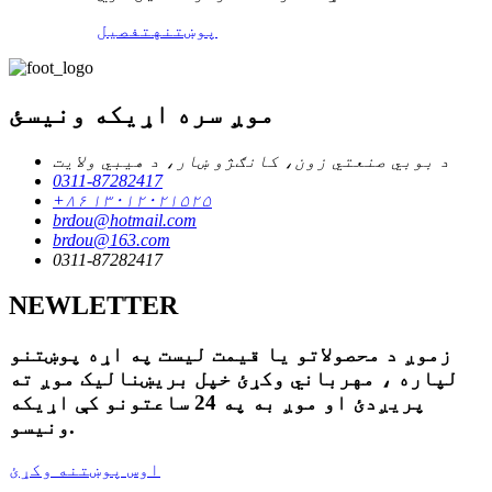
پوښتنه
تفصیل
موږ سره اړیکه ونیسئ
د بوبي صنعتي زون، کانګژو ښار، د هیبي ولایت
0311-87282417
+۸۶ ۱۳۰۱۲۰۲۱۵۲۵
brdou@hotmail.com
brdou@163.com
0311-87282417
NEWLETTER
زموږ د محصولاتو یا قیمت لیست په اړه پوښتنو
لپاره ، مهرباني وکړئ خپل بریښنالیک موږ ته
پریږدئ او موږ به په 24 ساعتونو کې اړیکه
ونیسو.
اوس پوښتنه وکړئ