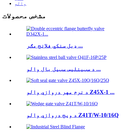
والو
مشخص محصولات
ډبل سنکي فلانج مګر ...
د سټینلیس سټیل بال والو ...
د نرم مهر دروازې والو Z45X-1 ...
د ویج دروازې والو Z41T/W-10/16Q