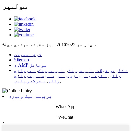
ټولنیز
© د چاپ حق 20102022: ټول حقونه خوندي دي.
ګرم محصولات
Sitemap
د AMP موبایل
د کاربن فولاد پایپ فټینګ
,
پایپ فټینګ
,
د دروازې
والو
,
د فولادو دروازې والو
,
د اوسپنې دروازې
,
والو
,
د فولادو پایپ
برېښنا لیک ولېږه
WhatsApp
WeChat
x