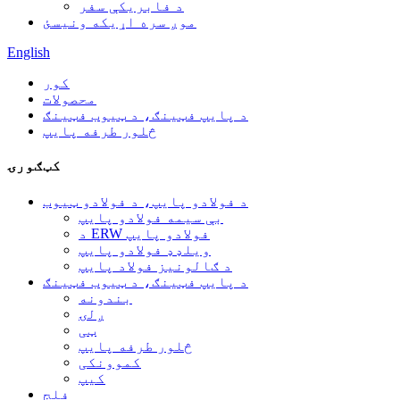
د فابریکې سفر
موږ سره اړیکه ونیسئ
English
کور
محصولات
د پایپ فټینګ، د ټیوب فټینګ
څلور طرفه پایپ
کټګورۍ
د فولادو پایپ، د فولادو ټیوب
بې سیمه فولادو پایپ
د ERW فولادو پایپ
ویلډډ فولادو پایپ
د ګالونیز فولاد پایپ
د پایپ فټینګ، د ټیوب فټینګ
بندونه
ږلۍ
ټی
څلور طرفه پایپ
کموونکی
کیپ
فلج