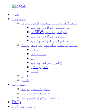
کور
محصولات
د فولادو پایپ، د فولادو ټیوب
بې سیمه فولادو پایپ
د ERW فولادو پایپ
ویلډډ فولادو پایپ
د ګالونیز فولاد پایپ
د پایپ فټینګ، د ټیوب فټینګ
ږلۍ
بندونه
ټی
څلور طرفه پایپ
کموونکی
کیپ
فلج
والو
خبرونه
د شرکت خبرونه
د صنعت خبرونه
د نندارتون خبرونه
FAQs
زموږ په اړه