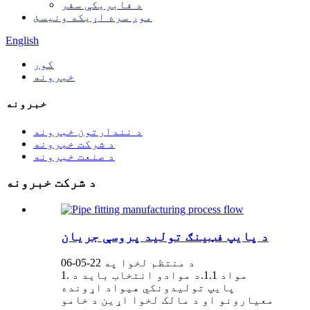
د فابریکې سفر
موږ سره اړیکه ونیسئ
English
کور
خبرونه
خبرونه
د نندارتون خبرونه
د شرکت خبرونه
د صنعت خبرونه
د شرکت خبرونه
د پایپ فټینګ تولید پروسې جریان
د منتظم لخوا په 22-05-06
1. مواد 1.1.د موادو انتخاب باید د
پایپ تولیدونکي هیواد اړونده
معیارونو او د مالک لخوا اړین د خامو