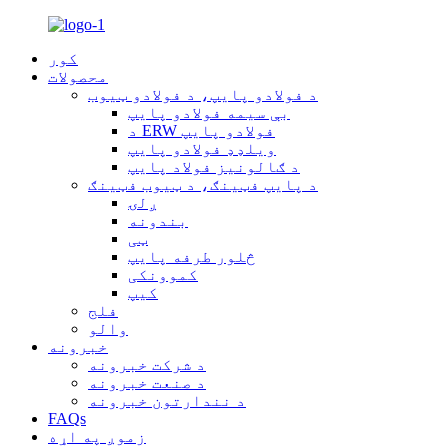
کور
محصولات
د فولادو پایپ، د فولادو ټیوب
بې سیمه فولادو پایپ
د ERW فولادو پایپ
ویلډډ فولادو پایپ
د ګالونیز فولاد پایپ
د پایپ فټینګ، د ټیوب فټینګ
ږلۍ
بندونه
ټی
څلور طرفه پایپ
کموونکی
کیپ
فلج
والو
خبرونه
د شرکت خبرونه
د صنعت خبرونه
د نندارتون خبرونه
FAQs
زموږ په اړه