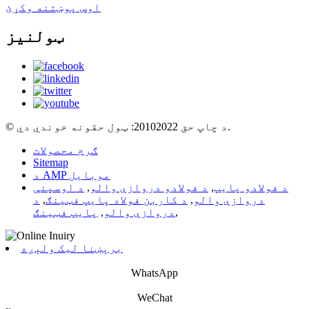
اوس پوښتنه وکړئ
ټولنیز
© د چاپ حق 20102022: ټول حقونه خوندي دي.
ګرم محصولات
Sitemap
د AMP موبایل
د فولادو پایپ
,
د فولادو دروازې والو
,
د اوسپنې
دروازې والو
,
د کاربن فولاد پایپ فټینګ
,
د
,
دروازې والو
,
پایپ فټینګ
برېښنا لیک ولېږه
WhatsApp
WeChat