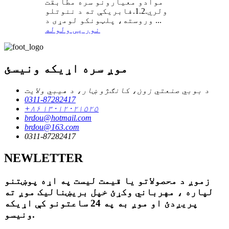
موادو معیارونو سره مطابقت
ولري.1.2.فابریکې ته د ننوتلو
وروسته، پلټونکو لومړی د ...
نور یی ولوله
موږ سره اړیکه ونیسئ
د بوبي صنعتي زون، کانګژو ښار، د هیبي ولایت
0311-87282417
+۸۶ ۱۳۰۱۲۰۲۱۵۲۵
brdou@hotmail.com
brdou@163.com
0311-87282417
NEWLETTER
زموږ د محصولاتو یا قیمت لیست په اړه پوښتنو
لپاره ، مهرباني وکړئ خپل بریښنالیک موږ ته
پریږدئ او موږ به په 24 ساعتونو کې اړیکه
ونیسو.