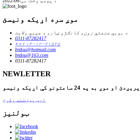
د پوسټ وخت: می-06-2022
موږ سره اړیکه ونیسئ
د بوبي صنعتي زون، کانګژو ښار، د هیبي ولایت
0311-87282417
+۸۶ ۱۳۰۱۲۰۲۱۵۲۵
brdou@hotmail.com
brdou@163.com
0311-87282417
NEWLETTER
اوس پوښتنه وکړئ
ټولنیز