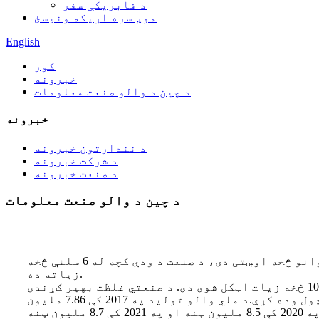
د فابریکې سفر
موږ سره اړیکه ونیسئ
English
کور
خبرونه
د چین د والو صنعت معلومات
خبرونه
د نندارتون خبرونه
د شرکت خبرونه
د صنعت خبرونه
د چین د والو صنعت معلومات
تر 2021 کال پورې، د چين د والوز صنعت کلنی توليدي ارزښت د څو پرله پسې کلونو لپاره له 210 مليارډو يوانو څخه اوښتی دی، د صنعت د ودې کچه له 6 سلنې څخه
زياته ده.
په چين کې د والو توليدوونکو شمېر ډېر زيات دی او په ټول هېواد کې د لويو او کوچنيو تصديو شمېر له 10000 څخه زيات اټکل شوی دی. د صنعتي غلظت بهير ګړندی
کول د چين د والوز د صنعت ستراتيژيک هدف ګرځېدلی دی.د محصول له پلوه، دا په وروستیو کلونو کې په ثابت ډول وده کړې.د ملي والو تولید په 2017 کې 7.86 ملیون