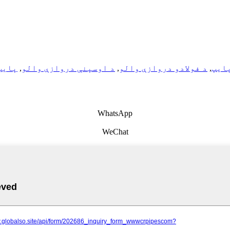
پایپ
,
د فولادو دروازې والو
,
د اوسپنې دروازې والو
,
پایپ
WhatsApp
WeChat