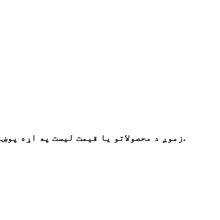
زموږ د محصولاتو یا قیمت لیست په اړه پوښتنو لپاره ، مهرباني وکړئ خپل بریښنالیک موږ ته پریږدئ او موږ به په 24 ساعتونو کې اړیکه ونیسو.