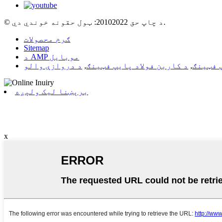
© د چاپ حق 20102022: ټول حقونه خوندي دي.
ګرم محصولات
Sitemap
د AMP موبایل
 فټینګ
,
د کاربن فولاد پایپ فټینګ
,
د دروازې والو
برېښنا لیک ولېږه
x