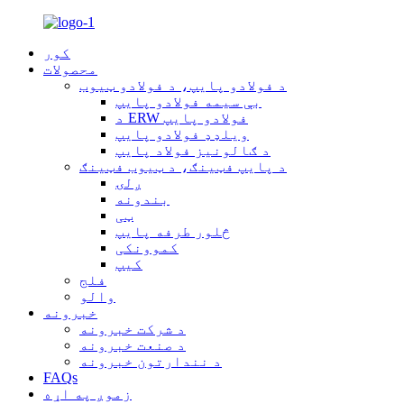
کور
محصولات
د فولادو پایپ، د فولادو ټیوب
بې سیمه فولادو پایپ
د ERW فولادو پایپ
ویلډډ فولادو پایپ
د ګالونیز فولاد پایپ
د پایپ فټینګ، د ټیوب فټینګ
ږلۍ
بندونه
ټی
څلور طرفه پایپ
کموونکی
کیپ
فلج
والو
خبرونه
د شرکت خبرونه
د صنعت خبرونه
د نندارتون خبرونه
FAQs
زموږ په اړه