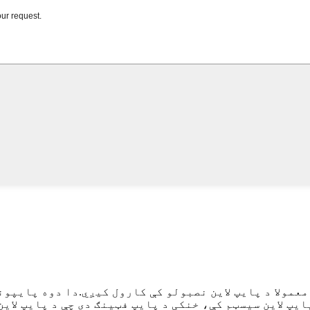
عمولا د پایپ لاین نصبولو کې کارول کیږي.دا دوه پایپون
ایپ لاین سیسټم کې، خنکی د پایپ فټینګ دی چې د پایپ لای