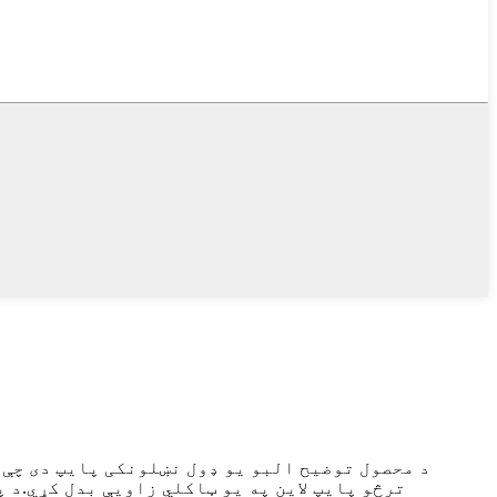
د محصول توضیح البو یو ډول نښلونکی پایپ دی چې م
ترڅو پایپ لاین په یو ټاکلي زاویې بدل کړي.د پ