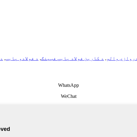
دروازې والو
,
د کاربن فولاد پایپ فټینګ
,
د فولادو پایپ
,
د 
WhatsApp
WeChat