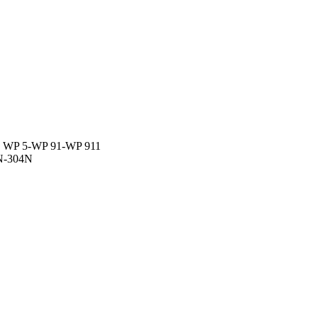
الماس: WP 91-WP 911
سټینلیس 