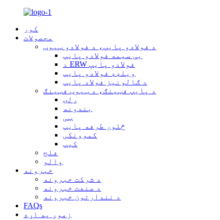
کور
محصولات
د فولادو پایپ، د فولادو ټیوب
بې سیمه فولادو پایپ
د ERW فولادو پایپ
ویلډډ فولادو پایپ
د ګالونیز فولاد پایپ
د پایپ فټینګ، د ټیوب فټینګ
ږلۍ
بندونه
ټی
څلور طرفه پایپ
کموونکی
کیپ
فلج
والو
خبرونه
د شرکت خبرونه
د صنعت خبرونه
د نندارتون خبرونه
FAQs
زموږ په اړه