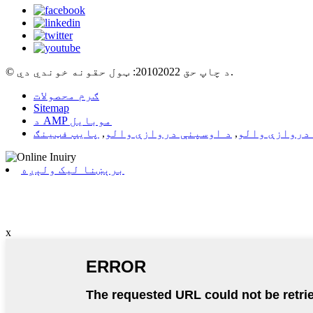
© د چاپ حق 20102022: ټول حقونه خوندي دي.
ګرم محصولات
Sitemap
د AMP موبایل
دروازې والو
,
د اوسپنې دروازې والو
,
پایپ فټینګ
برېښنا لیک ولېږه
x