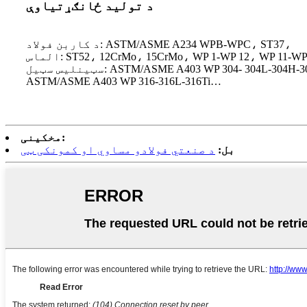
د تولید ځانګړتیاوې
د کاربن فولاد: ASTM/ASME A234 WPB-WPC، ST37،
ST52، 12CrMo، 15CrMo، WP 1-WP 12، WP 11-WP 22، W
: ASTM/ASME A403 WP 304- 304L-304H-304LN-304N
ASTM/ASME A403 WP 316-316L-316Ti…
مخکینی:
بل:
د صنعتي فولادو مساوي او کمونکی ټی