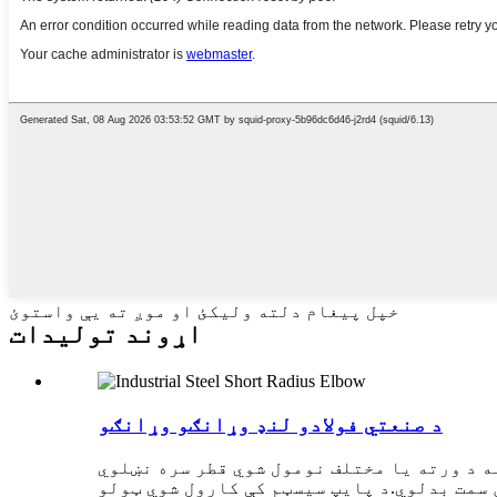
خپل پیغام دلته ولیکئ او موږ ته یې واستوئ
اړوند توليدات
د صنعتي فولادو لنډ وړانګو وړانګو
ه د ورته یا مختلف نومول شوي قطر سره نښلوي
ن سمت بدلوي.د پایپ سیسټم کې کارول شوي ټولو