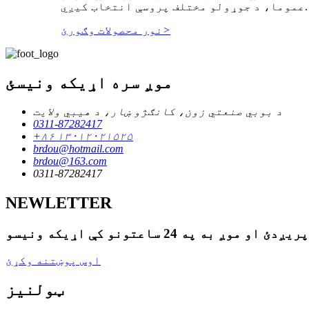
>
نور محصولات وګورئ
موږ سره اړیکه ونیسئ
د بوبي صنعتي زون، کانګژو ښار، د هیبي ولایت
0311-87282417
+۸۶ ۱۳۰۱۲۰۲۱۵۲۵
brdou@hotmail.com
brdou@163.com
0311-87282417
NEWLETTER
اوس پوښتنه وکړئ
ټولنیز