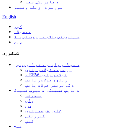
د فابریکې سفر
موږ سره اړیکه ونیسئ
English
کور
محصولات
د پایپ فټینګ، د ټیوب فټینګ
ږلۍ
کټګورۍ
د فولادو پایپ، د فولادو ټیوب
بې سیمه فولادو پایپ
د ERW فولادو پایپ
ویلډډ فولادو پایپ
د ګالونیز فولاد پایپ
د پایپ فټینګ، د ټیوب فټینګ
بندونه
ږلۍ
ټی
څلور طرفه پایپ
کموونکی
کیپ
فلج