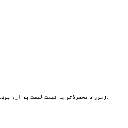
پایپ فټینګونو کې ، تناسب ترټولو لوی دی ، شاوخوا 80٪.عموما، د جوړولو مختل
زموږ د محصولاتو یا قیمت لیست په اړه پوښتنو لپاره ، مهرباني وکړئ خپل بریښنالیک موږ ته پریږدئ او موږ به په 24 ساعتونو کې اړیکه ونیسو.