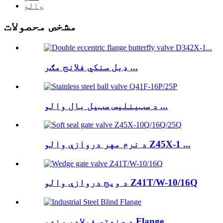
والو
مشخص محصولات
ډبل سنکي فلانج مګر ...
د سټینلیس سټیل بال والو ...
د نرم مهر دروازې والو Z45X-1 ...
د ویج دروازې والو Z41T/W-10/16Q
د صنعتي فولادو ړندو Flange