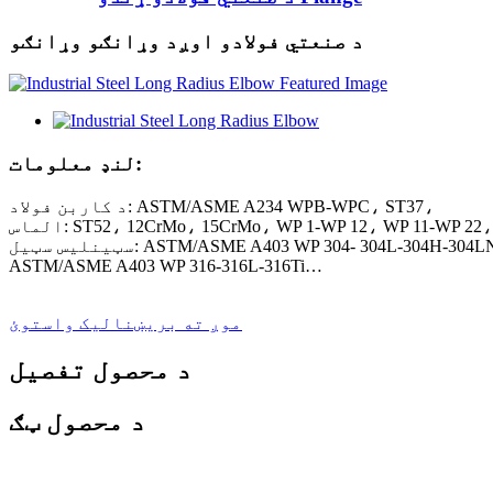
د صنعتي فولادو اوږد وړانګو وړانګو
لنډ معلومات:
د کاربن فولاد: ASTM/ASME A234 WPB-WPC، ST37،
ST52، 12CrMo، 15CrMo، WP 1-WP 12، WP 11-WP 22، WP 5-
سټیل: ASTM/ASME A403 WP 304- 304L-304H-304LN-304N
ASTM/ASME A403 WP 316-316L-316Ti…
موږ ته بریښنالیک واستوئ
د محصول تفصیل
د محصول ټګ