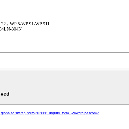
الماس: P 5-WP 91-WP 911
سټینلیس سټیل