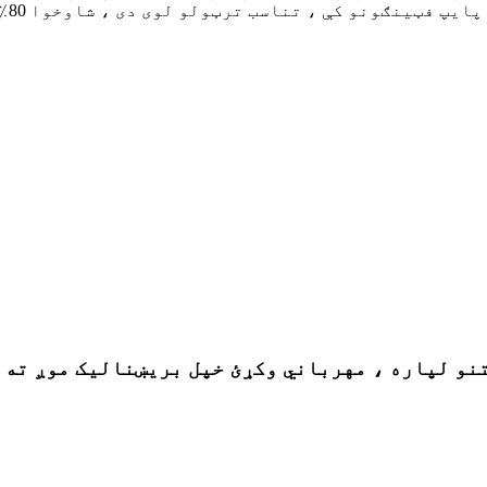
ف پروسې انتخاب کیږي ...