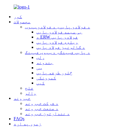
کور
محصولات
د فولادو پایپ، د فولادو ټیوب
بې سیمه فولادو پایپ
د ERW فولادو پایپ
ویلډډ فولادو پایپ
د ګالونیز فولاد پایپ
د پایپ فټینګ، د ټیوب فټینګ
ږلۍ
بندونه
ټی
څلور طرفه پایپ
کموونکی
کیپ
فلج
والو
خبرونه
د شرکت خبرونه
د صنعت خبرونه
د نندارتون خبرونه
FAQs
زموږ په اړه