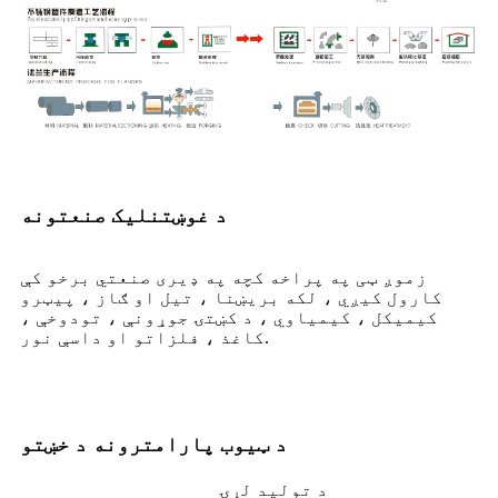
د غوښتنلیک صنعتونه
زموږ ټی په پراخه کچه په ډیری صنعتي برخو کې
کارول کیږي ، لکه بریښنا ، تیل او ګاز ، پیټرو
کیمیکل ، کیمیاوي ، د کښتۍ جوړونې ، تودوخې ،
کاغذ ، فلزاتو او داسې نور.
د ټيوب پارامترونه د خښتو
د تولید لړۍ