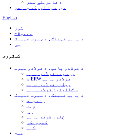
د فابریکې سفر
موږ سره اړیکه ونیسئ
English
کور
محصولات
د پایپ فټینګ، د ټیوب فټینګ
ټی
کټګورۍ
د فولادو پایپ، د فولادو ټیوب
بې سیمه فولادو پایپ
د ERW فولادو پایپ
ویلډډ فولادو پایپ
د ګالونیز فولاد پایپ
د پایپ فټینګ، د ټیوب فټینګ
بندونه
ږلۍ
ټی
څلور طرفه پایپ
کموونکی
کیپ
فلج