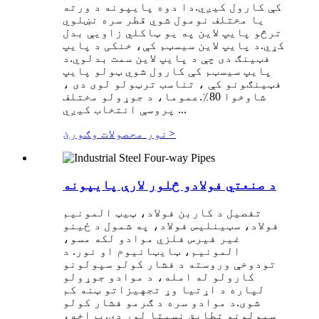
کې کارول کیږي.دا دوه پایپونه د ورته
یا مختلف نومول شوي قطر سره نښلوي
ترڅو پایپ لاین په یو ټاکلي زاویې بدل
کړي.د پایپ لاین سیسټم کې، خنکی د پایپ
فټینګ دی چې د پایپ لاین سمت بدلوي.د
پایپ سیسټم کې کارول شوي ټولو پایپ
فټینګونو کې ، تناسب ترټولو لوی دی ،
شاوخوا 80٪.عموما، د جوړولو مختلف
پروسې انتخاب کیږي ...
>
نور محصولات وګورئ
د صنعتي فولادو څلور لارې پایپونه
تفصیل د کاربن فولاد، ټیټ المونیم
فولاد، سټینلیس فولاد، په شمول د ځینو
غیر فیرس فلزي موادو لکه مسو،
المونیم، ټایټانیوم او نور. د
تودوخې وروسته د فشار کولو سپولونو
کارولو له امله، د موادو جوړولو
لپاره د اړتیا وړ تجهیزاتو ټنه کم
شوی.د موادو سره د ګرمو فشار کولو
سپولونو تطابق نسبتا لوړ دی.پراخه،