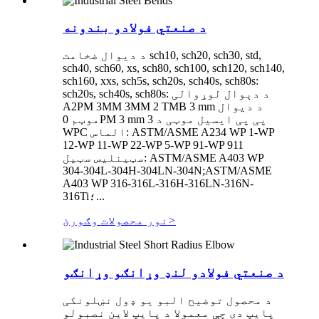
د صنعتي فولادو بندونه
د دیوال ضخامت sch10, sch20, sch30, std,
sch40, sch60, xs, sch80, sch100, sch120, sch140,
sch160, xxs, sch5s, sch20s, sch40s, sch80s:
sch20s, sch40s, sch80s: د دېوال لوړوالی
A2PM 3MM 3MM 2 TMB 3 mm د دیوال
موټم 0PM 3 mm 3 پی پی ایسیل موټی د
WPC الماس: ASTM/ASME A234 WP 1-WP
12-WP 11-WP 22-WP 5-WP 91-WP 911
سټینلیس سټیل: ASTM/ASME A403 WP
304-304L-304H-304LN-304N;ASTM/ASME
A403 WP 316-316L-316H-316LN-316N-
316Ti؛...
>
نور محصولات وګورئ
د صنعتي فولادو لنډ وړانګو وړانګو
د محصول توضیح البو یو ډول نښلونکی
پایپ دی چې معمولا د پایپ لاین نصبولو