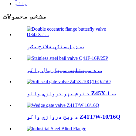
والو
مشخص محصولات
ډبل سنکي فلانج مګر ...
د سټینلیس سټیل بال والو ...
د نرم مهر دروازې والو Z45X-1 ...
د ویج دروازې والو Z41T/W-10/16Q