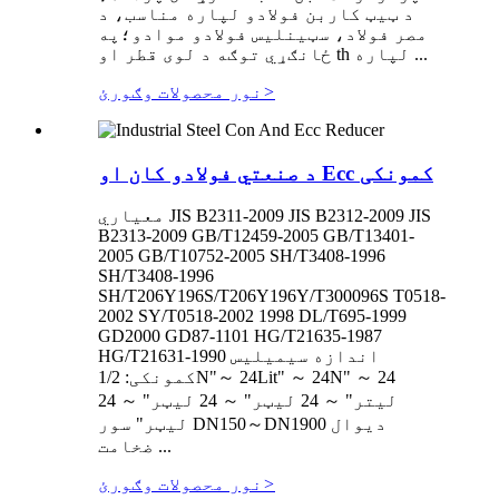
د ټیټ کاربن فولادو لپاره مناسب، د
مصر فولاد، سټینلیس فولادو موادو؛په
ځانګړي توګه د لوی قطر او th لپاره ...
>
نور محصولات وګورئ
د صنعتي فولادو کان او Ecc کمونکی
معیاري JIS B2311-2009 JIS B2312-2009 JIS
B2313-2009 GB/T12459-2005 GB/T13401-
2005 GB/T10752-2005 SH/T3408-1996
SH/T3408-1996
SH/T206Y196S/T206Y196Y/T300096S T0518-
2002 SY/T0518-2002 1998 DL/T695-1999
GD2000 GD87-1101 HG/T21635-1987
HG/T21631-1990 اندازه سیمیلیس
کمونکی: 1/2N"～ 24Lit" ～ 24N" ～ 24
لیتر" ～ 24 لیټر" ～ 24 لیټر" ～ 24
لیټر" سور DN150～DN1900 دیوال
ضخامت ...
>
نور محصولات وګورئ