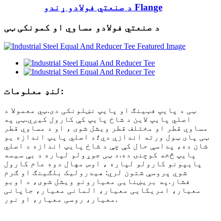
د صنعتي فولادو ړندو Flange
د صنعتي فولادو مساوي او کمونکی ټی
لنډ معلومات:
ټی د پایپ فټینګ او پایپ نښلونکی دی.ټي معمولا د
اصلي پایپ لاین د شاخ پایپ کې کارول کیږي.ټی په
مساوي قطر او مختلف قطر ویشل شوی ، او د مساوي قطر
ټی پای ټول ورته اندازې دي؛د اصلي پایپ اندازه یو
شان ده، پداسې حال کې چې د شاخ پایپ اندازه د اصلي
پایپ څخه کوچنۍ ده.د ټی جوړولو لپاره د بې سیمه
پایپونو کارولو لپاره ، اوس مهال دوه عام کارول
شوي پروسې شتون لري: هیدرولیک بلګینګ او ګرم
فشار.په بریښنایی معیارونو ویشل شوی، د اوبو
معیار، امریکایی معیار، المانی معیار، جاپانی
معیار، روسی معیار، او نور.