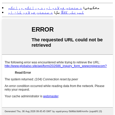
مخکینی:
د صنعتي فولادو اوږد وړانګو وړانګو
د صنعتي فولادو کان او Ecc کمونکی
بل: