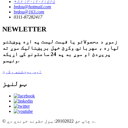
+۸۶ ۱۳۰۱۲۰۲۱۵۲۵
brdou@hotmail.com
brdou@163.com
0311-87282417
NEWLETTER
زموږ د محصولاتو یا قیمت لیست په اړه پوښتنو
لپاره ، مهرباني وکړئ خپل بریښنالیک موږ ته
پریږدئ او موږ به په 24 ساعتونو کې اړیکه
ونیسو.
اوس پوښتنه وکړئ
ټولنیز
© د چاپ حق 20102022: ټول حقونه خوندي دي.