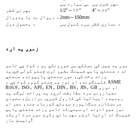
مهر شوی ټی
بې سیاره ټی
～
4"
～
1/2"
بهرنی قطر
۲۴"
۷۸"
～
2mm
د دیوال بد یا پنډوال
150mm
د مساوي قطر ټی، کمول ټی
د محصول ډول
زموږ په اړه
موږ په چین کې مسلکي ټی جوړونکي یو ، کوم چې تاسو
ته د صنعتي پایپ فټینګ بشپړ لړۍ چمتو کولی شي.په
ورته وخت کې، موږ صنعتي پایپونه، صنعتي
فلینګونه، او نور هم چمتو کوو، کوم چې د ASME
B16.9، ISO، API، EN، DIN، BS، JIS، GB او نورو
معیارونو سره مطابقت لري، په پراخه توګه په
روسیه، ایټالیا کې کارول کیږي. برازیل، سعودي
عربستان، سنګاپور، سویلي کوریا، هند، مصر او
نور هیوادونه او سیمې.که تاسو ورته صنعتي پایپ
فټینګ ته اړتیا لرئ، مهرباني وکړئ موږ سره اړیکه
ونیسئ بار!