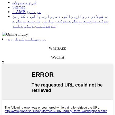
ګرم محصولات
Sitemap
د AMP موبایل
د فولادو دروازې والو
,
د دروازې والو
,
د کاربن
فولاد پایپ فټینګ
,
د فولادو پایپ
,
پایپ فټینګ
,
د
,
اوسپنې دروازې والو
برېښنا لیک ولېږه
WhatsApp
WeChat
x