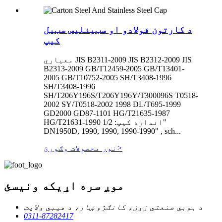
د کارتون فولادو او سټینلیس سټیل
کیپ
معیاري JIS B2311-2009 JIS B2312-2009 JIS
B2313-2009 GB/T12459-2005 GB/T13401-
2005 GB/T10752-2005 SH/T3408-1996
SH/T3408-1996
SH/T206Y196S/T206Y196Y/T300096S T0518-
2002 SY/T0518-2002 1998 DL/T695-1999
GD2000 GD87-1101 HG/T21635-1987
HG/T21631-1990 اندازه کیپ: 1/2"
DN1950D, 1990, 1990, 1990-1990" , sch...
>
نور محصولات وګورئ
موږ سره اړیکه ونیسئ
د بوبي صنعتي زون، کانګژو ښار، د هیبي ولایت
0311-87282417