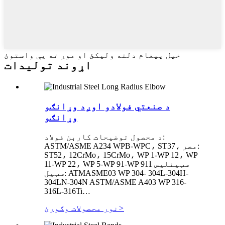
خپل پیغام دلته ولیکئ او موږ ته یې واستوئ
اړوند توليدات
د صنعتي فولادو اوږد وړانګو
وړانګو
د محصول توضیحات کاربن فولاد:
ASTM/ASME A234 WPB-WPC، ST37، مصر:
ST52، 12CrMo، 15CrMo، WP 1-WP 12، WP
11-WP 22، WP 5-WP 91-WP 911 سټینلیس
سټیل: ATMASME03 WP 304- 304L-304H-
304LN-304N ASTM/ASME A403 WP 316-
316L-316Ti…
>
نور محصولات وګورئ